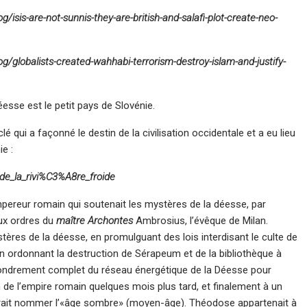
isis-are-not-sunnis-they-are-british-and-salafi-plot-create-neo-
/globalists-created-wahhabi-terrorism-destroy-islam-and-justify-
éesse est le petit pays de Slovénie.
lé qui a façonné le destin de la civilisation occidentale et a eu lieu
e :
e_de_la_rivi%C3%A8re_froide
r empereur romain qui soutenait les mystères de la déesse, par
aux ordres du
maître Archontes
Ambrosius, l’évêque de Milan.
res de la déesse, en promulguant des lois interdisant le culte de
en ordonnant la destruction de Sérapeum et de la bibliothèque à
effondrement complet du réseau énergétique de la Déesse pour
ion de l’empire romain quelques mois plus tard, et finalement à un
urrait nommer l’«âge sombre» (moyen-âge). Théodose appartenait à