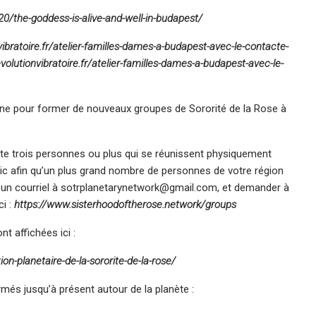
0/the-goddess-is-alive-and-well-in-budapest/
nvibratoire.fr/atelier-familles-dames-a-budapest-avec-le-contacte-
evolutionvibratoire.fr/atelier-familles-dames-a-budapest-avec-le-
ne pour former de nouveaux groupes de Sororité de la Rose à
mpte trois personnes ou plus qui se réunissent physiquement
lic afin qu’un plus grand nombre de personnes de votre région
nt un courriel à sotrplanetarynetwork@gmail.com, et demander à
ci :
https://www.sisterhoodoftherose.network/groups
t affichées ici :
tion-planetaire-de-la-sororite-de-la-rose/
més jusqu’à présent autour de la planète :