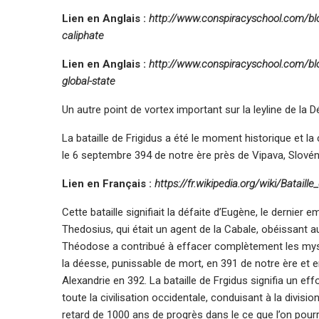
Lien en Anglais :
http://www.conspiracyschool.com/blog/
caliphate
Lien en Anglais :
http://www.conspiracyschool.com/blog
global-state
Un autre point de vortex important sur la leyline de la D
La bataille de Frigidus a été le moment historique et la c
le 6 septembre 394 de notre ère près de Vipava, Slovéni
Lien en Français :
https://fr.wikipedia.org/wiki/Bataill
Cette bataille signifiait la défaite d’Eugène, le dernie
Thedosius, qui était un agent de la Cabale, obéissant 
Théodose a contribué à effacer complètement les mystè
la déesse, punissable de mort, en 391 de notre ère et 
Alexandrie en 392. La bataille de Frgidus signifia un 
toute la civilisation occidentale, conduisant à la divis
retard de 1000 ans de progrès dans le ce que l’on po