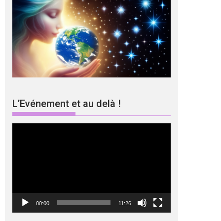
L’Evénement et au delà !
Lecteur
vidéo
00:00
11:26