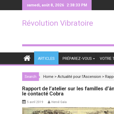
Skip
samedi, août 8, 2026
2:38:34 PM
to
content
Révolution Vibratoire
ARTICLES
PRÉPAREZ-VOUS
VOTRE 
Search
Home
>
Actualité pour l'Ascension
>
Rappo
Rapport de l’atelier sur les familles d’â
le contacté Cobra
5 avril 2019
Hervé Gaïa