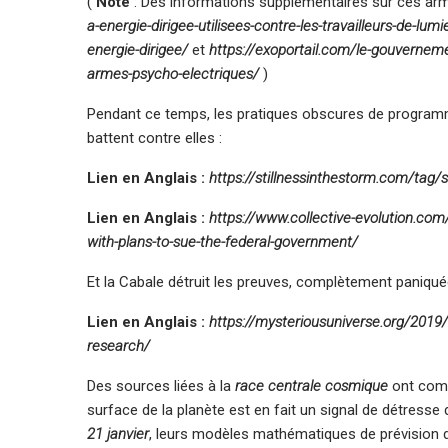
(
Note
: Des informations supplémentaires sur ces arm
a-energie-dirigee-utilisees-contre-les-travailleurs-de-lumi
energie-dirigee/
et
https://exoportail.com/le-gouvernem
armes-psycho-electriques/
)
Pendant ce temps, les pratiques obscures de programma
battent contre elles :
Lien en Anglais :
https://stillnessinthestorm.com/tag/s
Lien en Anglais :
https://www.collective-evolution.co
with-plans-to-sue-the-federal-government/
Et la Cabale détruit les preuves, complètement paniqué
Lien en Anglais :
https://mysteriousuniverse.org/2019/
research/
Des sources liées à la
race centrale cosmique
ont comm
surface de la planète est en fait un signal de détresse 
21 janvier
, leurs modèles mathématiques de prévision d