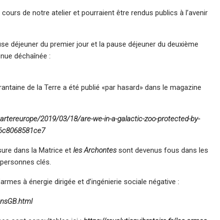
ours de notre atelier et pourraient être rendus publics à l’avenir
ause déjeuner du premier jour et la pause déjeuner du deuxième
venue déchaînée :
uarantaine de la Terre a été publié «par hasard» dans le magazine
artereurope/2019/03/18/are-we-in-a-galactic-zoo-protected-by-
e/#6c8068581ce7
sure dans la Matrice et
les Archontes
sont devenus fous dans les
 personnes clés.
rmes à énergie dirigée et d’ingénierie sociale négative :
onsGB.html