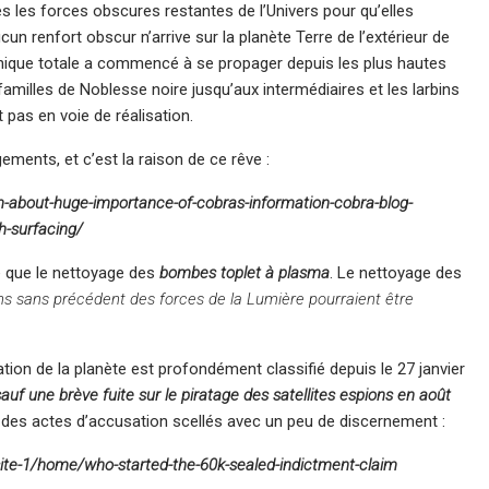
es les forces obscures restantes de l’Univers pour qu’elles
cun renfort obscur n’arrive sur la planète Terre de l’extérieur de
panique totale a commencé à se propager depuis les plus hautes
familles de Noblesse noire jusqu’aux intermédiaires et les larbins
 pas en voie de réalisation.
ements, et c’est la raison de ce rêve :
m-about-huge-importance-of-cobras-information-cobra-blog-
h-surfacing/
 que le nettoyage des
bombes toplet à plasma
. Le nettoyage des
ns sans précédent des forces de la Lumière pourraient être
ation de la planète est profondément classifié depuis le 27 janvier
sauf une brève fuite sur le piratage des satellites espions en août
re des actes d’accusation scellés avec un peu de discernement :
ite-1/home/who-started-the-60k-sealed-indictment-claim