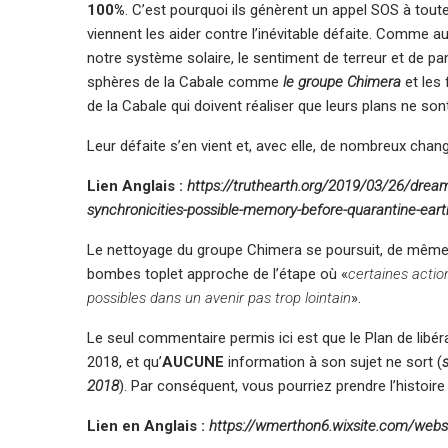
100%
. C’est pourquoi ils génèrent un appel SOS à tout
viennent les aider contre l’inévitable défaite. Comme au
notre système solaire, le sentiment de terreur et de 
sphères de la Cabale comme
le groupe Chimera
et les 
de la Cabale qui doivent réaliser que leurs plans ne sont
Leur défaite s’en vient et, avec elle, de nombreux chang
Lien Anglais :
https://truthearth.org/2019/03/26/drea
synchronicities-possible-memory-before-quarantine-eart
Le nettoyage du groupe Chimera se poursuit, de même
bombes toplet approche de l’étape où «
certaines actio
possibles dans un avenir pas trop lointain
».
Le seul commentaire permis ici est que le Plan de libér
2018, et qu’
AUCUNE
information à son sujet ne sort (
2018
). Par conséquent, vous pourriez prendre l’histoi
Lien en Anglais :
https://wmerthon6.wixsite.com/webs