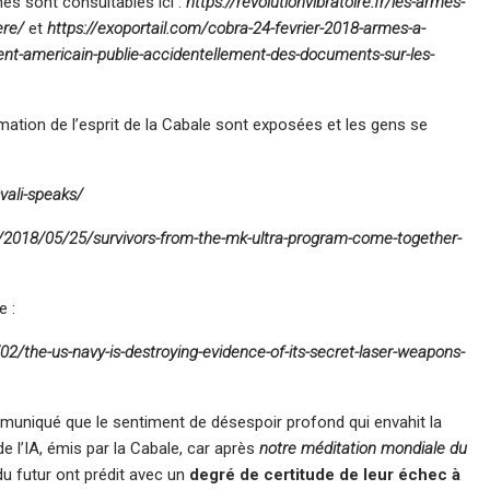
es sont consultables ici :
https://revolutionvibratoire.fr/les-armes-
ere/
et
https://exoportail.com/cobra-24-fevrier-2018-armes-a-
ent-americain-publie-accidentellement-des-documents-sur-les-
tion de l’esprit de la Cabale sont exposées et les gens se
vali-speaks/
m/2018/05/25/survivors-from-the-mk-ultra-program-come-together-
e :
02/the-us-navy-is-destroying-evidence-of-its-secret-laser-weapons-
uniqué que le sentiment de désespoir profond qui envahit la
de l’IA, émis par la Cabale, car après
notre méditation mondiale du
u futur ont prédit avec un
degré de certitude de leur échec à