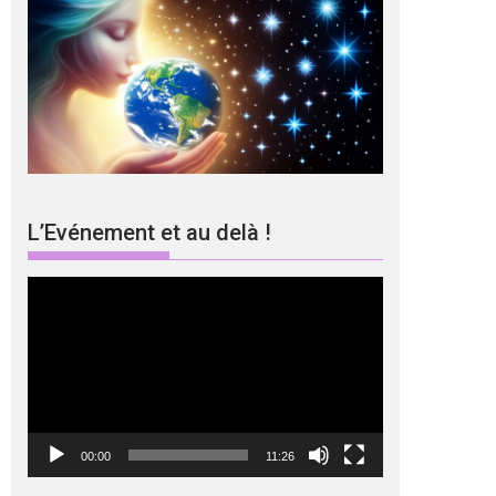
L’Evénement et au delà !
Lecteur
vidéo
00:00
11:26