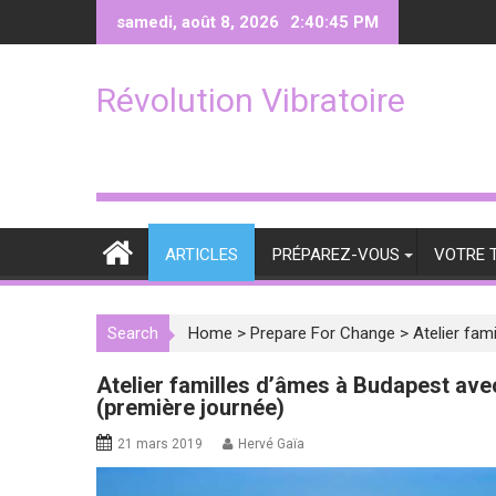
Skip
samedi, août 8, 2026
2:40:46 PM
to
content
Révolution Vibratoire
ARTICLES
PRÉPAREZ-VOUS
VOTRE 
Search
Home
>
Prepare For Change
>
Atelier fam
Atelier familles d’âmes à Budapest ave
(première journée)
21 mars 2019
Hervé Gaïa