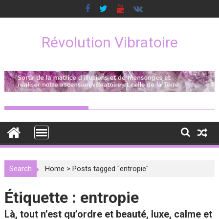
Skip
to
content
Révolution Vibratoire
Search
Home
>
Posts tagged "entropie"
Étiquette :
entropie
Là, tout n’est qu’ordre et beauté, luxe, calme et