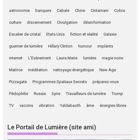
astronomie
banques
Cabale
Chine
Cintamani
Cobra
culture
discernement
Divulgation
désinformation
Escalier de cristal
Etats-Unis
fiction et réalité
Galaxie
guerrier de lumière
Hillary Clinton
humour
implants
internet
L'Evènement
Laura Marie
lumière
magie noire
Matrice
méditation
nettoyage énergétique
New Age
Pizzagate
Programmes Spatiaux Secrets
préparez-vous
Pédophilie
Russie
Syrie
Travailleurs de lumière
Trump
TV
vaccins
vibration
Yaldabaoth
âme
énergies libres
Le Portail de Lumière (site ami)