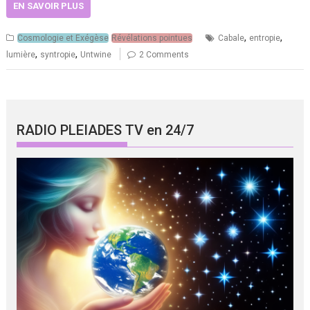
EN SAVOIR PLUS
,
,
Cosmologie et Exégèse
Révélations pointues
Cabale
entropie
,
,
lumière
syntropie
Untwine
2 Comments
RADIO PLEIADES TV en 24/7