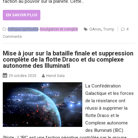
faction au pouvoir sur la planète. Cette…
EN SAVOIR PLUS
,
Critique spirituelle
Divulgation et complot
QAnon
Trump
4
Comments
Mise à jour sur la bataille finale et suppression
complète de la flotte Draco et du complexe
autonome des Illuminati
29 octobre 2020
Hervé Gaïa
La Confédération
Galactique et les forces
de la résistance ont
réussi à supprimer la
flotte Draco et le
Complexe autonome
des Illuminati (IBC).
(Note : L’IBC est une faction négative contrôlée par le groupe