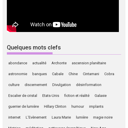
Quelques mots clefs
abondance
actualité
Archonte
ascension planétaire
astronomie
banques
Cabale
Chine
Cintamani
Cobra
culture
discernement
Divulgation
désinformation
Escalier de cristal
Etats-Unis
fiction et réalité
Galaxie
guerrier de lumière
Hillary Clinton
humour
implants
internet
L'Evènement
Laura Marie
lumière
magie noire