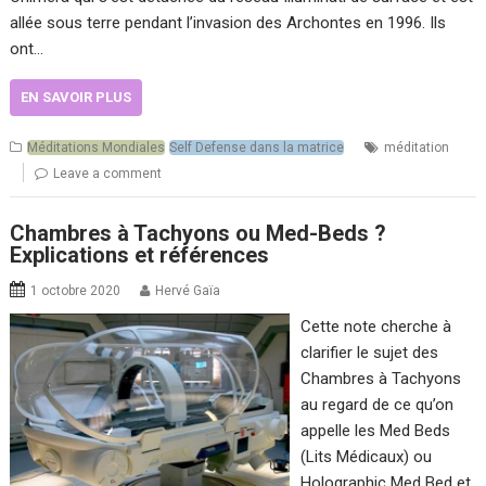
allée sous terre pendant l’invasion des Archontes en 1996. Ils
ont…
EN SAVOIR PLUS
Méditations Mondiales
Self Defense dans la matrice
méditation
Leave a comment
Chambres à Tachyons ou Med-Beds ?
Explications et références
1 octobre 2020
Hervé Gaïa
Cette note cherche à
clarifier le sujet des
Chambres à Tachyons
au regard de ce qu’on
appelle les Med Beds
(Lits Médicaux) ou
Holographic Med Bed et