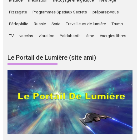
Matrice
méditation
nettoyage énergétique
New Age
Pizzagate
Programmes Spatiaux Secrets
préparez-vous
Pédophilie
Russie
Syrie
Travailleurs de lumière
Trump
TV
vaccins
vibration
Yaldabaoth
âme
énergies libres
Le Portail de Lumière (site ami)