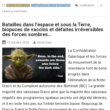
Quitter la matrice
Self Defense dans la matrice
méditation
Leave a comment
Batailles dans l’espace et sous la Terre,
biopuces de vaccins et défaites irréversibles
des forces sombres…
15 octobre 2020
Hervé Gaïa
La Confédération
Galactique et les forces
du mouvement de la
résistance font de bons
progrès dans
l’élimination de la flotte
Draco et du Complexe autonome des Illuminati (IBC). La grande
majorité des vaisseaux Draco ainsi que la majorité des vaisseaux
négatifs des programmes spatiaux secrets ont déjà été éliminés,
et il en reste très peu sur l’orbite terrestre basse. Beaucoup de
Dracos fuient la flotte Draco et essaient de se cacher dans des