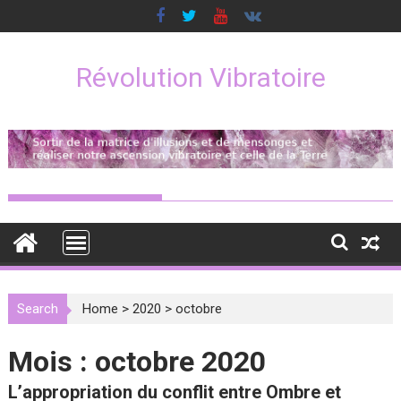
Skip
to
content
Révolution Vibratoire
Search
Home
>
2020
>
octobre
Mois :
octobre 2020
L’appropriation du conflit entre Ombre et