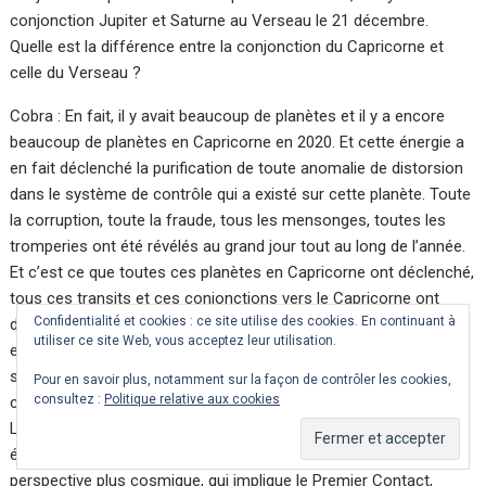
conjonction Jupiter et Saturne au Verseau le 21 décembre.
Quelle est la différence entre la conjonction du Capricorne et
celle du Verseau ?
Cobra : En fait, il y avait beaucoup de planètes et il y a encore
beaucoup de planètes en Capricorne en 2020. Et cette énergie a
en fait déclenché la purification de toute anomalie de distorsion
dans le système de contrôle qui a existé sur cette planète. Toute
la corruption, toute la fraude, tous les mensonges, toutes les
tromperies ont été révélés au grand jour tout au long de l’année.
Et c’est ce que toutes ces planètes en Capricorne ont déclenché,
tous ces transits et ces conjonctions vers le Capricorne ont
Confidentialité et cookies : ce site utilise des cookies. En continuant à
déclenché cela. Et nous avons un changement d’énergie majeur
utiliser ce site Web, vous acceptez leur utilisation.
en décembre, où de nombreuses planètes et astéroïdes
sortiront du Capricorne et entreront dans le Verseau. Et nous
Pour en savoir plus, notamment sur la façon de contrôler les cookies,
consultez :
Politique relative aux cookies
commencerons à recevoir beaucoup plus d’énergie du Verseau.
L’énergie du Verseau apportera une vision et une perspective
élevée sur l’évolution collective de l’humanité et aussi vers une
perspective plus cosmique, qui implique le Premier Contact,