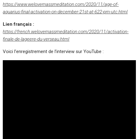
https://www.welovemassmeditation.com/2020/11/age-of-
aquarius-final-activation-on-december-21st-at-622-pm-utc.html
Lien français :
https://french.welovemassmeditation.com/2020/11/activation-
finale-de-lageere-du-verseau.html
Voici l’enregistrement de l’interview sur YouTube :