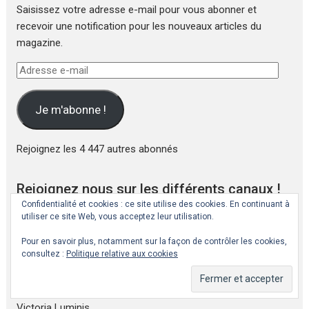
Saisissez votre adresse e-mail pour vous abonner et
recevoir une notification pour les nouveaux articles du
magazine.
Adresse
e-
mail
Je m'abonne !
Rejoignez les 4 447 autres abonnés
Rejoignez nous sur les différents canaux !
Confidentialité et cookies : ce site utilise des cookies. En continuant à
utiliser ce site Web, vous acceptez leur utilisation.
Fil d'informations Telegram sur la Victoire de la
Lumière:
Victoria Luminis
Pour en savoir plus, notamment sur la façon de contrôler les cookies,
consultez :
Politique relative aux cookies
Collection personnelle de vidéos de spiritualité et
divulgation :
Lève Le Voile
Observatoire subjectif de la Victoire de la Lumière :
Victoria Luminis