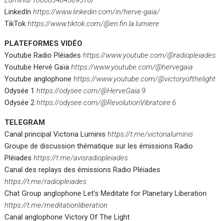
Luminis/100063484569378/
LinkedIn
https://www.linkedin.com/in/herve-gaia/
TikTok
https://www.tiktok.com/@en.fin.la.lumiere
PLATEFORMES VIDÉO
Youtube Radio Pléiades
https://www.youtube.com/@radiopleiades
Youtube Hervé Gaïa
https://www.youtube.com/@hervegaia
Youtube anglophone
https://www.youtube.com/@victoryofthelight
Odysée 1
https://odysee.com/@HerveGaia:9
Odysée 2
https://odysee.com/@RevolutionVibratoire:6
TELEGRAM
Canal principal Victoria Luminis
https://t.me/victorialuminis
Groupe de discussion thématique sur les émissions Radio
Pléiades
https://t.me/avisradiopleiades
Canal des replays des émissions Radio Pléiades
https://t.me/radiopleiades
Chat Group anglophone Let’s Meditate for Planetary Liberation
https://t.me/meditationliberation
Canal anglophone Victory Of The Light