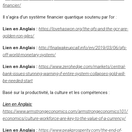
financier/
Il s’agira d’un système financier quantique soutenu par l’or :
Lien en Anglais :
https://lovehaswon.org/the-qfs-and-the-gcr-are-
golden-ron-giles/
Lien en Anglais :
http://finalwakeupcall.info/en/2019/03/06/qfs-
off-world-monetary-system/
Lien en Anglais :
https://www.zerohedge.com/markets/central-
bank-issues-stunning-warning-if-entire-system-collapses-gold-will-
be-needed-start
Basé sur la productivité, la culture et les compétences :
Lien en Anglais:
https://www.armstrongeconomics.com/armstrongeconomics101/
economics/culture-workforce-are-key-to-the-value-of-a-currency/
Lien en Anglais :
https://www.peakprosperity.com/the-end-of-