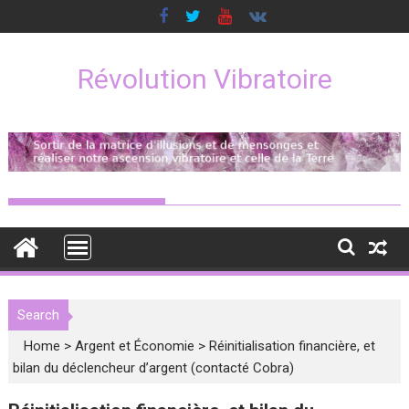
Skip
to
content
Révolution Vibratoire
Search
Home
>
Argent et Économie
>
Réinitialisation financière, et
bilan du déclencheur d’argent (contacté Cobra)