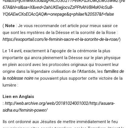
=bl&ots=ijOInwMX5o&sig=ACfU3U21TFevKFuJhJwQcwUSwwz1jNI
67A&hl=sl&sa=X&ved=2ahUKEwjjocvZzPPhAhVBl4sKHcSuB-
YQ6AEwCXoECAcQAQ#v=onepage&q=philae%20537&f=false
(
Note
: Je vous recommande cet article pour mieux saisir ce
que sont les mystères de la Déesse et la sororité de la Rose :
https://exoportail.com/le-feminin-sacre-et-la-sororite-de-la-rose/
)
Le 14 avril, exactement à l’apogée de la cérémonie la plus
importante qui ancra pleinement la Déesse sur le plan physique
en plein accord avec les protocoles originaux qui trouvent leur
origine dans la légendaire civilisation de l’Atlantide, les
familles de
la noblesse noire
ne pouvaient plus supporter cette victoire de la
lumière :
Lien en Anglais
:
http://web.archive.org/web/20181024001002/http://asuara-
sidha.eu/feminin-power/
Ils ont ordonné aux Jésuites de mettre immédiatement le feu