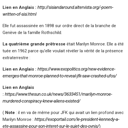
Lien en Anglais :
http://sisiandaround.altervista.org/-poem-
written-of-sisi.html
Elle fut assassinée en 1898 sur ordre direct de la branche de
Genève de la famille Rothschild.
La quatrième grande prêtresse
était Marilyn Monroe. Elle a été
tuée en 1962 parce qu’elle voulait révéler la vérité de la présence
extraterrestre :
Lien en Anglais :
https://www.exopolitics.org/new-evidence-
emerges-that-monroe-planned-to-reveal-jfk-saw-crashed-ufos/
Lien en Anglais
:
https://www.thesun.co.uk/news/3633451/marilyn-monroe-
murdered-conspiracy-knew-aliens-existed/
(
Note
: il en va de même pour JFK qui avait un lien profond avec
Marilyn Monroe :
https://exoportail.com/le-president-kennedy-a-
ete-assassine-pour-son-interet-sur-le-sujet-des-ovnis/
)