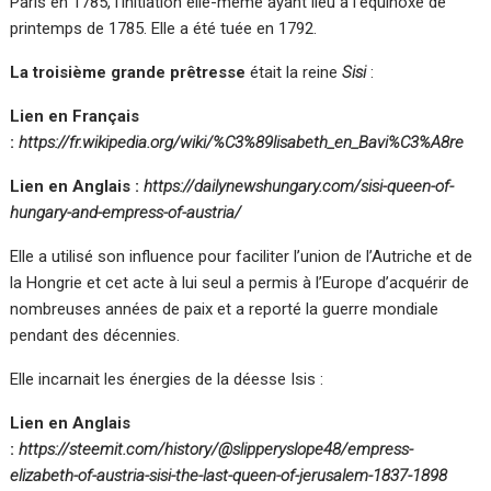
Paris en 1785, l’initiation elle-même ayant lieu à l’équinoxe de
printemps de 1785. Elle a été tuée en 1792.
La troisième grande prêtresse
était la reine
Sisi
:
Lien en Français
:
https://fr.wikipedia.org/wiki/%C3%89lisabeth_en_Bavi%C3%A8re
Lien en Anglais :
https://dailynewshungary.com/sisi-queen-of-
hungary-and-empress-of-austria/
Elle a utilisé son influence pour faciliter l’union de l’Autriche et de
la Hongrie et cet acte à lui seul a permis à l’Europe d’acquérir de
nombreuses années de paix et a reporté la guerre mondiale
pendant des décennies.
Elle incarnait les énergies de la déesse Isis :
Lien en Anglais
:
https://steemit.com/history/@slipperyslope48/empress-
elizabeth-of-austria-sisi-the-last-queen-of-jerusalem-1837-1898