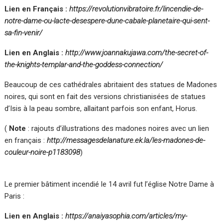
Lien en Français :
https://revolutionvibratoire.fr/lincendie-de-
notre-dame-ou-lacte-desespere-dune-cabale-planetaire-qui-sent-
sa-fin-venir/
Lien en Anglais :
http://www.joannakujawa.com/the-secret-of-
the-knights-templar-and-the-goddess-connection/
Beaucoup de ces cathédrales abritaient des statues de Madones
noires, qui sont en fait des versions christianisées de statues
d’Isis à la peau sombre, allaitant parfois son enfant, Horus.
(
Note
: rajouts d’illustrations des madones noires avec un lien
en français :
http://messagesdelanature.ek.la/les-madones-de-
couleur-noire-p1183098
)
Le premier bâtiment incendié le 14 avril fut l’église Notre Dame à
Paris :
Lien en Anglais :
https://anaiyasophia.com/articles/my-