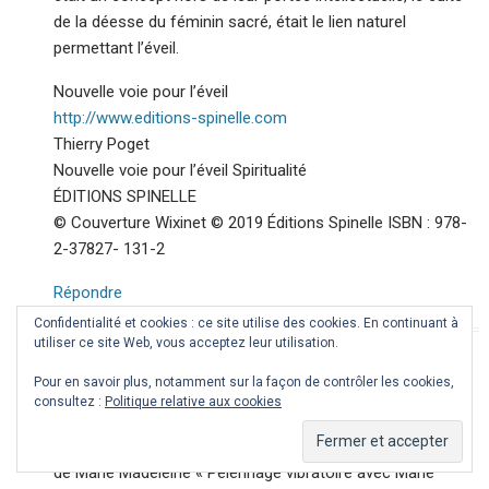
de la déesse du féminin sacré, était le lien naturel
permettant l’éveil.
Nouvelle voie pour l’éveil
http://www.editions-spinelle.com
Thierry Poget
Nouvelle voie pour l’éveil Spiritualité
ÉDITIONS SPINELLE
© Couverture Wixinet © 2019 Éditions Spinelle ISBN : 978-
2-37827- 131-2
Répondre
Confidentialité et cookies : ce site utilise des cookies. En continuant à
utiliser ce site Web, vous acceptez leur utilisation.
françoise AVRIL
Pour en savoir plus, notamment sur la façon de contrôler les cookies,
14 juin 2020 at 10 h 13 min
consultez :
Politique relative aux cookies
J’aime beaucoup cet article sur les déesses qui sera mon
prochain ouvrage,, lorsque j’ai écris le livre sur la demande
de Marie Madeleine « Pèlerinage vibratoire avec Marie