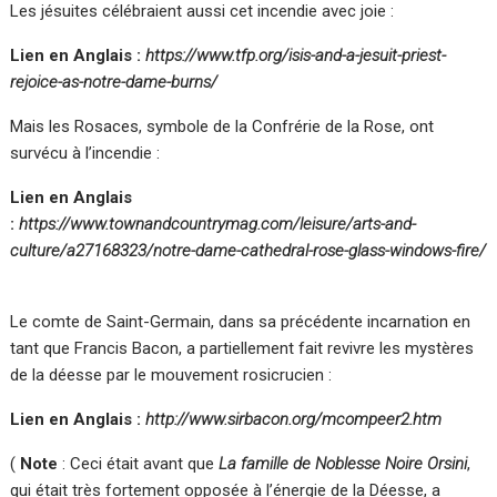
Les jésuites célébraient aussi cet incendie avec joie :
Lien en Anglais :
https://www.tfp.org/isis-and-a-jesuit-priest-
rejoice-as-notre-dame-burns/
Mais les Rosaces, symbole de la Confrérie de la Rose, ont
survécu à l’incendie :
Lien en Anglais
:
https://www.townandcountrymag.com/leisure/arts-and-
culture/a27168323/notre-dame-cathedral-rose-glass-windows-fire/
Le comte de Saint-Germain, dans sa précédente incarnation en
tant que Francis Bacon, a partiellement fait revivre les mystères
de la déesse par le mouvement rosicrucien :
Lien en Anglais :
http://www.sirbacon.org/mcompeer2.htm
(
Note
: Ceci était avant que
La famille de Noblesse Noire Orsini
,
qui était très fortement opposée à l’énergie de la Déesse, a