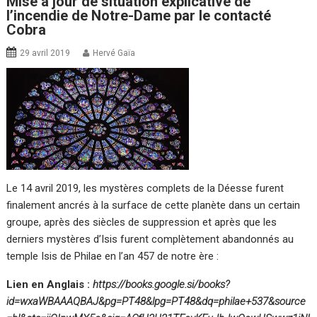
Mise à jour de situation explicative de
l’incendie de Notre-Dame par le contacté
Cobra
29 avril 2019
Hervé Gaïa
Le 14 avril 2019, les mystères complets de la Déesse furent
finalement ancrés à la surface de cette planète dans un certain
groupe, après des siècles de suppression et après que les
derniers mystères d’Isis furent complètement abandonnés au
temple Isis de Philae en l’an 457 de notre ère :
Lien en Anglais :
https://books.google.si/books?
id=wxaWBAAAQBAJ&pg=PT48&lpg=PT48&dq=philae+537&source