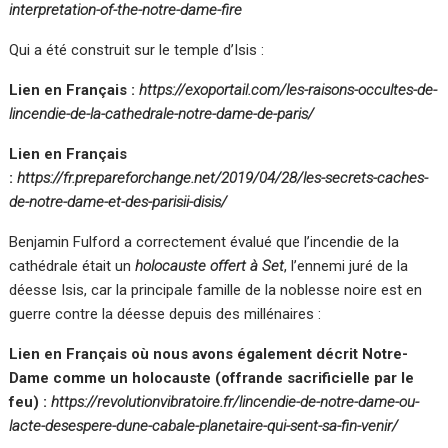
interpretation-of-the-notre-dame-fire
Qui a été construit sur le temple d’Isis :
Lien en Français :
https://exoportail.com/les-raisons-occultes-de-
lincendie-de-la-cathedrale-notre-dame-de-paris/
Lien en Français
:
https://fr.prepareforchange.net/2019/04/28/les-secrets-caches-
de-notre-dame-et-des-parisii-disis/
Benjamin Fulford a correctement évalué que l’incendie de la
cathédrale était un
holocauste offert à Set
, l’ennemi juré de la
déesse Isis, car la principale famille de la noblesse noire est en
guerre contre la déesse depuis des millénaires :
Lien en Français où nous avons également décrit Notre-
Dame comme un holocauste (offrande sacrificielle par le
feu) :
https://revolutionvibratoire.fr/lincendie-de-notre-dame-ou-
lacte-desespere-dune-cabale-planetaire-qui-sent-sa-fin-venir/