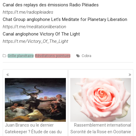
Canal des replays des émissions Radio Pléiades
https://t.me/radiopleiades
Chat Group anglophone Let’s Meditate for Planetary Liberation
https://t.me/meditationliberation
Canal anglophone Victory Of The Light
https://t.me/Victory_Of_The_Light
Grille planétaire
Révélations pointues
Cobra
Navigation
des
articles
Juan Branco ou le dernier
Rassemblement international
Gatekeeper ? Étude de cas du
Sororité de la Rose en Occitanie