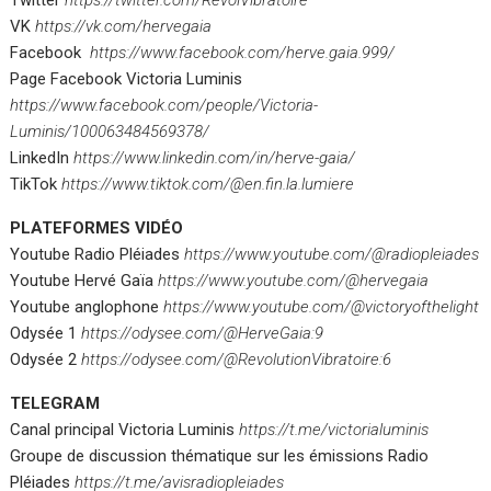
Twitter
https://twitter.com/RevolVibratoire
VK
https://vk.com/hervegaia
Facebook
https://www.facebook.com/herve.gaia.999/
Page Facebook Victoria Luminis
https://www.facebook.com/people/Victoria-
Luminis/100063484569378/
LinkedIn
https://www.linkedin.com/in/herve-gaia/
TikTok
https://www.tiktok.com/@en.fin.la.lumiere
PLATEFORMES VIDÉO
Youtube Radio Pléiades
https://www.youtube.com/@radiopleiades
Youtube Hervé Gaïa
https://www.youtube.com/@hervegaia
Youtube anglophone
https://www.youtube.com/@victoryofthelight
Odysée 1
https://odysee.com/@HerveGaia:9
Odysée 2
https://odysee.com/@RevolutionVibratoire:6
TELEGRAM
Canal principal Victoria Luminis
https://t.me/victorialuminis
Groupe de discussion thématique sur les émissions Radio
Pléiades
https://t.me/avisradiopleiades