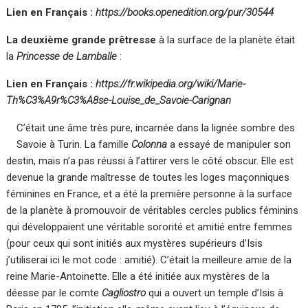
Lien en Français :
https://books.openedition.org/pur/30544
La deuxième grande prêtresse
à la surface de la planète était
la
Princesse de Lamballe
:
Lien en Français :
https://fr.wikipedia.org/wiki/Marie-
Th%C3%A9r%C3%A8se-Louise_de_Savoie-Carignan
C’était une âme très pure, incarnée dans la lignée sombre des
Savoie à Turin. La famille
Colonna
a essayé de manipuler son
destin, mais n’a pas réussi à l’attirer vers le côté obscur. Elle est
devenue la grande maîtresse de toutes les loges maçonniques
féminines en France, et a été la première personne à la surface
de la planète à promouvoir de véritables cercles publics féminins
qui développaient une véritable sororité et amitié entre femmes
(pour ceux qui sont initiés aux mystères supérieurs d’Isis
j’utiliserai ici le mot code : amitié). C’était la meilleure amie de la
reine Marie-Antoinette. Elle a été initiée aux mystères de la
déesse par le comte
Cagliostro
qui a ouvert un temple d’Isis à