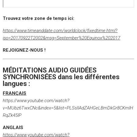
Trouvez votre zone de temps ici:
https://www.timeanddate.com/worldclock/fixedtime.html?
iso=20170922T2002&msg=September%20Equinox%202017
REJOIGNEZ-NOUS !
MÉDITATIONS AUDIO GUIDÉES
SYNCHRONISÉES dans les différentes
langues :
FRANÇAIS
https://www.youtube.com/watch?
v=MUbz6TwxCNc&index=5&list=PLSsIlAdZAHGeLBmDkGr8CKmlH
RqZk45lP
ANGLAIS
https://www.youtube.com/watch?