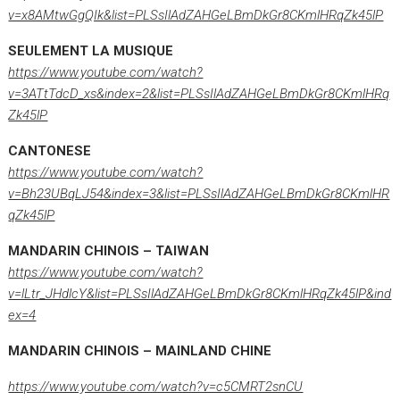
v=x8AMtwGgQIk&list=PLSsIlAdZAHGeLBmDkGr8CKmlHRqZk45lP
SEULEMENT LA MUSIQUE
https://www.youtube.com/watch?
v=3ATtTdcD_xs&index=2&list=PLSsIlAdZAHGeLBmDkGr8CKmlHRq
Zk45lP
CANTONESE
https://www.youtube.com/watch?
v=Bh23UBqLJ54&index=3&list=PLSsIlAdZAHGeLBmDkGr8CKmlHR
qZk45lP
MANDARIN CHINOIS – TAIWAN
https://www.youtube.com/watch?
v=lLtr_JHdlcY&list=PLSsIlAdZAHGeLBmDkGr8CKmlHRqZk45lP&ind
ex=4
MANDARIN CHINOIS – MAINLAND CHINE
https://www.youtube.com/watch?v=c5CMRT2snCU