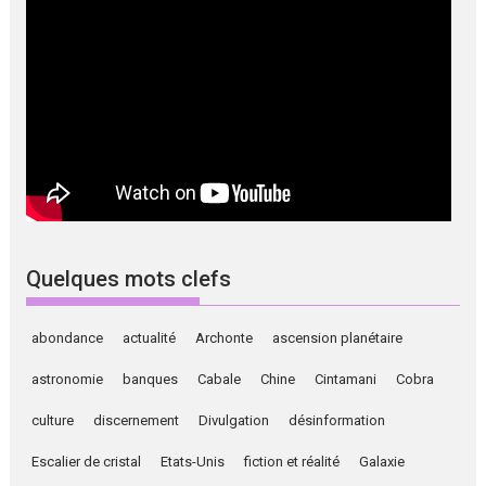
Quelques mots clefs
abondance
actualité
Archonte
ascension planétaire
astronomie
banques
Cabale
Chine
Cintamani
Cobra
culture
discernement
Divulgation
désinformation
Escalier de cristal
Etats-Unis
fiction et réalité
Galaxie