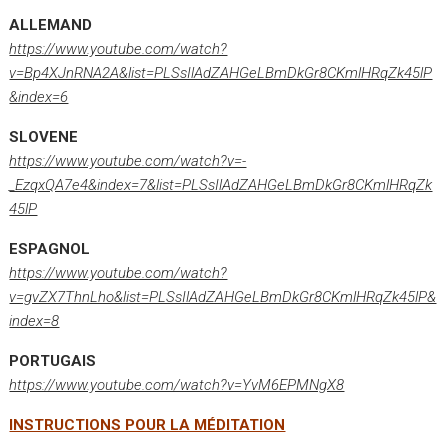
ALLEMAND
https://www.youtube.com/watch?
v=Bp4XJnRNA2A&list=PLSsIlAdZAHGeLBmDkGr8CKmlHRqZk45lP
&index=6
SLOVENE
https://www.youtube.com/watch?v=-
_EzqxQA7e4&index=7&list=PLSsIlAdZAHGeLBmDkGr8CKmlHRqZk
45lP
ESPAGNOL
https://www.youtube.com/watch?
v=gvZX7ThnLho&list=PLSsIlAdZAHGeLBmDkGr8CKmlHRqZk45lP&
index=8
PORTUGAIS
https://www.youtube.com/watch?v=YvM6EPMNgX8
INSTRUCTIONS POUR LA MÉDITATION