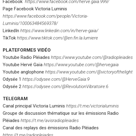
Facebook
https://www.facebook.com/herve.gaia.999/
Page Facebook Victoria Luminis
https://www.facebook.com/people/Victoria-
Luminis/100063484569378/
LinkedIn
https://www.linkedin.com/in/herve-gaia/
TikTok
https://www.tiktok.com/@en.fin.la.lumiere
PLATEFORMES VIDÉO
Youtube Radio Pléiades
https://www.youtube.com/@radiopleiades
Youtube Hervé Gaïa
https://www.youtube.com/@hervegaia
Youtube anglophone
https://www.youtube.com/@victoryofthelight
Odysée 1
https://odysee.com/@HerveGaia:9
Odysée 2
https://odysee.com/@RevolutionVibratoire:6
TELEGRAM
Canal principal Victoria Luminis
https://t.me/victorialuminis
Groupe de discussion thématique sur les émissions Radio
Pléiades
https://t.me/avisradiopleiades
Canal des replays des émissions Radio Pléiades
https://t.me/radiopleiades