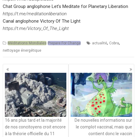
Chat Group anglophone Let’s Meditate for Planetary Liberation
https://t.me/meditationliberation
Canal anglophone Victory Of The Light
https://t.me/Victory_Of_The_Light
,
,
Méditations Mondiales
Prepare For Change
actualité
Cobra
nettoyage énergétique
Navigation
des
articles
16 ans plus tard et la majorité
De nouvelles informations sur
de nos concitoyens croit encore
le complot vaccinal, mais que
à la théorie officielle du 11
contient donc le vaccin