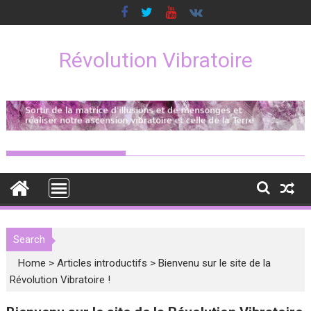
Skip
to
content
Révolution Vibratoire
Search
Home
>
Articles introductifs
>
Bienvenu sur le site de la
Révolution Vibratoire !