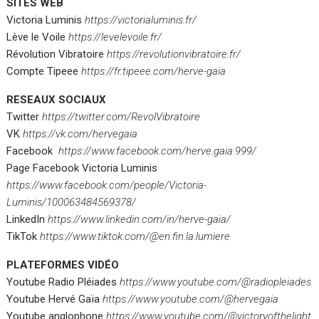
SITES WEB
Victoria Luminis
https://victorialuminis.fr/
Lève le Voile
https://levelevoile.fr/
Révolution Vibratoire
https://revolutionvibratoire.fr/
Compte Tipeee
https://fr.tipeee.com/herve-gaia
RESEAUX SOCIAUX
Twitter
https://twitter.com/RevolVibratoire
VK
https://vk.com/hervegaia
Facebook
https://www.facebook.com/herve.gaia.999/
Page Facebook Victoria Luminis
https://www.facebook.com/people/Victoria-
Luminis/100063484569378/
LinkedIn
https://www.linkedin.com/in/herve-gaia/
TikTok
https://www.tiktok.com/@en.fin.la.lumiere
PLATEFORMES VIDÉO
Youtube Radio Pléiades
https://www.youtube.com/@radiopleiades
Youtube Hervé Gaïa
https://www.youtube.com/@hervegaia
Youtube anglophone
https://www.youtube.com/@victoryofthelight