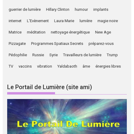
guerrier de lumière
Hillary Clinton
humour
implants
internet
L'Evènement
Laura Marie
lumière
magie noire
Matrice
méditation
nettoyage énergétique
New Age
Pizzagate
Programmes Spatiaux Secrets
préparez-vous
Pédophilie
Russie
Syrie
Travailleurs de lumière
Trump
TV
vaccins
vibration
Yaldabaoth
âme
énergies libres
Le Portail de Lumière (site ami)